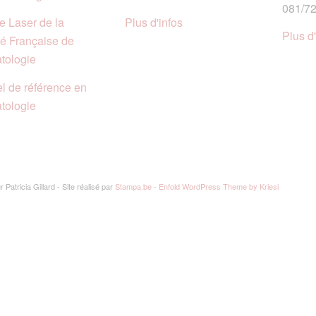
081/72
e Laser de la
Plus d'infos
Plus d'
té Française de
tologie
l de référence en
tologie
 Patricia Gillard - Site réalisé par
Stampa.be -
Enfold WordPress Theme by Kriesi