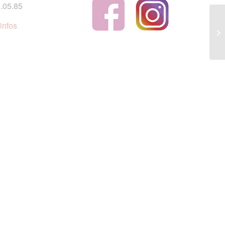
.05.85
infos