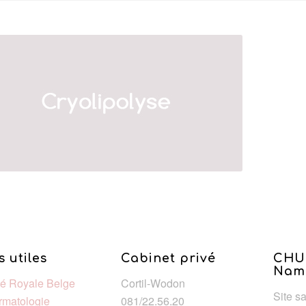
s utiles
Cabinet privé
CHU
Nam
té Royale Belge
Cortil-Wodon
Site s
rmatologie
081/22.56.20