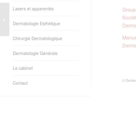
Lasers et apparentés
Group
Socié
Toxine botulinique
Dermatologie Esthétique
Derma
Manue
Chirurgie Dermatologique
Derma
Dermatologie Générale
Le cabinet
© Docteur
Contact